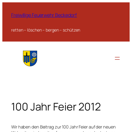
Zum
Inhalt
Freiwillige Feuerwehr Beckedorf
springen
retten – löschen – bergen – schützen
100 Jahr Feier 2012
Wir haben den Beitrag zur 100 Jahr Feier auf der neuen