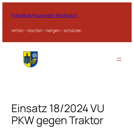
Zum
Inhalt
Freiwillige Feuerwehr Beckedorf
springen
retten – löschen – bergen – schützen
Einsatz 18/2024 VU
PKW gegen Traktor